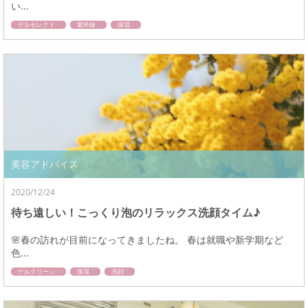
い...
ゲルセレクト
紫外線
保湿
美容アドバイス
2020/12/24
待ち遠しい！こっくり泡のリラックス洗顔タイム♪
🌸春の訪れが目前になってきましたね。 春は就職や新学期など
色...
ゲルクリーン
保湿
洗顔