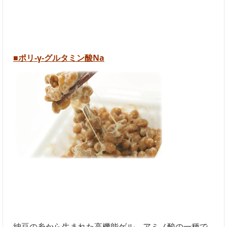
■
ポリ-γ-グルタミン酸Na
納豆の糸から生まれた高機能ゲル。アミノ酸の一種で