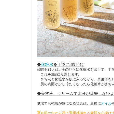
◆
化粧水
を丁寧に3度付け
※3度付けとは…手のひらに化粧水を出して、丁
これを3回繰り返します。
きちんと化粧水が肌に入ってから、再度塗布
肌の表面が少し冷たくなったら化粧水がきちん
◆美容液、クリームで水分が蒸発しない
夏場でも乾燥が気になる場合は、最後に
オイル
夏も肌の中から潤う透明感溢れる素肌を心掛け