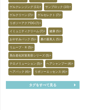
ゲルクレンジング (11)
サンブロック (10)
ゲルクリーン (7)
ゲルセレクト (7)
リポソーアクアDG (7)
イミュニティクリーム (7)
健康 (5)
おやすみパック (5)
桑の葉美人 (5)
リムーブ・Ｒ (5)
美白老化対策美容シリーズ (5)
テロメリューション (5)
ヘアシャンプー (4)
ヘアパック (4)
リポソーエッセンス (4)
タグをすべて見る